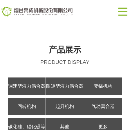
网
站
走
首
进
产
页
我
品
新
产品展示
们
展
闻
联
PRODUCT DISPLAY
示
动
系
EN
态
我
调速型液力偶合器
限矩型液力偶合器
变幅机构
们
回转机构
起升机构
气动离合器
碳化硅、碳化硼等
其他
更多