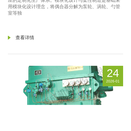
应的定制化生产体系。模块化设计与柔性制造是基础采
用模块化设计理念，将偶合器分解为泵轮、涡轮、勺管
室等独
查看详情
24
2026-01