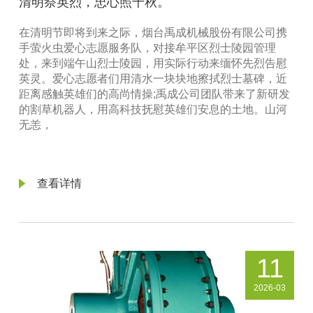
清明祭英烈，忠心照千秋。
在清明节即将到来之际，烟台禹成机械股份有限公司携
手萤火虫爱心志愿服务队，对接牟平区烈士陵园管理
处，来到端午山烈士陵园，用实际行动来缅怀先烈告慰
英灵。爱心志愿者们用清水一块块地擦拭烈士墓碑，近
距离感触英雄们的高尚情操;禹成公司团队带来了新研发
的割草机器人，用高科技抚慰英雄们安息的土地。山河
无恙，
查看详情
11
2026-03