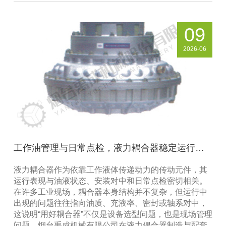
09
2026-06
工作油管理与日常点检，液力耦合器稳定运行中的使用细节与维护逻辑
液力耦合器作为依靠工作液体传递动力的传动元件，其
运行表现与油液状态、安装对中和日常点检密切相关。
在许多工业现场，耦合器本身结构并不复杂，但运行中
出现的问题往往指向油质、充液率、密封或轴系对中，
这说明“用好耦合器”不仅是设备选型问题，也是现场管理
问题。烟台禹成机械有限公司在液力偶合器制造与配套