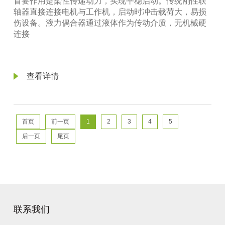
首要作用是柔性传递动力，实现平稳启动。传统刚性联
轴器直接连接电机与工作机，启动时冲击载荷大，易损
伤设备。液力偶合器通过液体作为传动介质，无机械硬
连接
查看详情
首页
前一页
1
2
3
4
5
后一页
尾页
联系我们