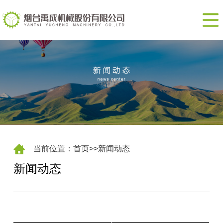
网
站
走
首
进
产
页
我
品
新
们
展
闻
联
示
动
系
EN
态
我
当前位置：
首页
>>
新闻动态
新闻动态
们