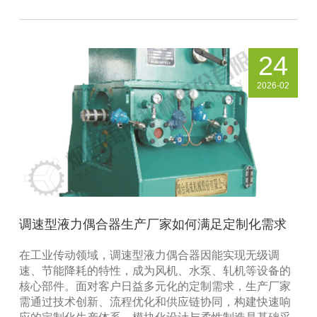
24
2026-02
调速型液力偶合器生产厂家如何满足定制化需求
在工业传动领域，调速型液力偶合器因能实现无级调
速、节能降耗的特性，成为风机、水泵、轧机等设备的
核心部件。面对客户日益多元化的定制需求，生产厂家
需通过技术创新、流程优化和供应链协同，构建快速响