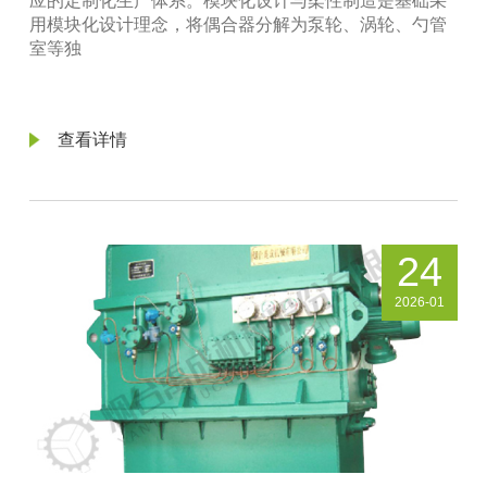
应的定制化生产体系。模块化设计与柔性制造是基础采
用模块化设计理念，将偶合器分解为泵轮、涡轮、勺管
室等独
查看详情
24
2026-01