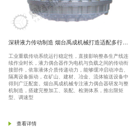
深耕液力传动制造 烟台禹成机械打造适配多行业偶合器成套产品
工业重载传动系统运行稳定性，直接影响整条生产线连
续作业时长，液力偶合器作为电机与负载之间的传动衔
接部件，依靠液体介质传递动力，能够缓冲启动冲击、
隔离设备振动，在矿山、建材、冶金、流体输送设备中
得到广泛配套。烟台禹成机械专注液力偶合器研发与整
机制造，搭建完整加工、装配、检测体系，推出限矩
型、调速型
查看详情