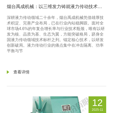
烟台禹成机械：以三维发力铸就液力传动技术标杆
深耕液力传动领域二十余年，烟台禹成机械凭借雄厚技
术积淀、完善产业布局，已在行业内站稳脚跟。面对全
球市场4.6%的年复合增长率与行业技术瓶颈，唯有以研
发为核、品质为基、生态为翼，方能突破格局，跻身全
国液力传动领域技术标杆之列。锚定核心技术，以研发
创新破局。液力传动行业的痛点集中在冲击隔离、功率
平衡与节
查看详情
12
2025-11