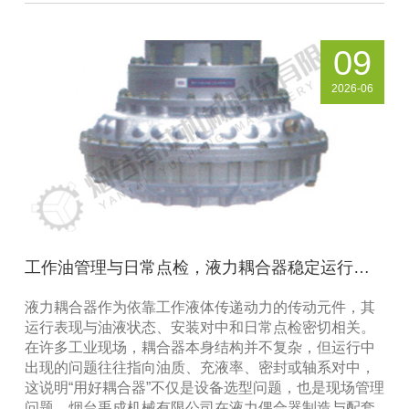
09
2026-06
工作油管理与日常点检，液力耦合器稳定运行中的使用细节与维护逻辑
液力耦合器作为依靠工作液体传递动力的传动元件，其
运行表现与油液状态、安装对中和日常点检密切相关。
在许多工业现场，耦合器本身结构并不复杂，但运行中
出现的问题往往指向油质、充液率、密封或轴系对中，
这说明“用好耦合器”不仅是设备选型问题，也是现场管理
问题。烟台禹成机械有限公司在液力偶合器制造与配套