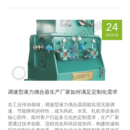
24
2026-02
调速型液力偶合器生产厂家如何满足定制化需求
在工业传动领域，调速型液力偶合器因能实现无级调
速、节能降耗的特性，成为风机、水泵、轧机等设备的
核心部件。面对客户日益多元化的定制需求，生产厂家
需通过技术创新、流程优化和供应链协同，构建快速响