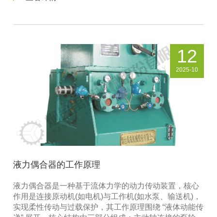
12
2025-10
液力偶合器的工作原理
液力偶合器是一种基于流体力学的动力传动装置，核心
作用是连接原动机(如电机)与工作机(如水泵、输送机)，
实现柔性传动与过载保护，其工作原理围绕 “液体动能传