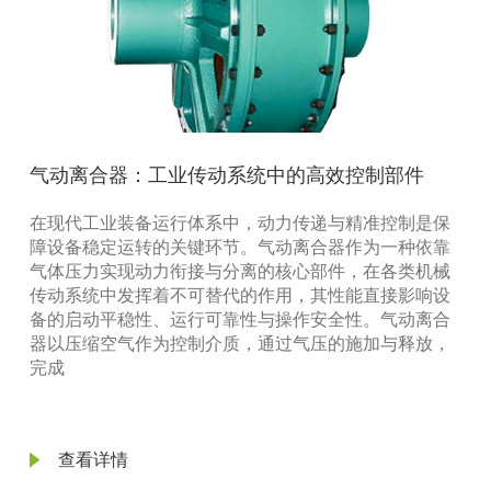
气动离合器：工业传动系统中的高效控制部件
在现代工业装备运行体系中，动力传递与精准控制是保
障设备稳定运转的关键环节。气动离合器作为一种依靠
气体压力实现动力衔接与分离的核心部件，在各类机械
传动系统中发挥着不可替代的作用，其性能直接影响设
备的启动平稳性、运行可靠性与操作安全性。气动离合
器以压缩空气作为控制介质，通过气压的施加与释放，
完成
查看详情