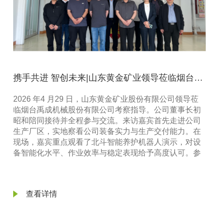
携手共进 智创未来|山东黄金矿业领导莅临烟台禹成参观指导
2026 年4 月29 日，山东黄金矿业股份有限公司领导莅
临烟台禹成机械股份有限公司考察指导。公司董事长初
昭和陪同接待并全程参与交流。来访嘉宾首先走进公司
生产厂区，实地察看公司装备实力与生产交付能力。在
现场，嘉宾重点观看了北斗智能养护机器人演示，对设
备智能化水平、作业效率与稳定表现给予高度认可。参
查看详情