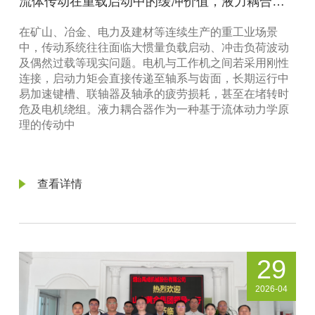
流体传动在重载启动中的缓冲价值，液力耦合器守护设备轴系安全
在矿山、冶金、电力及建材等连续生产的重工业场景
中，传动系统往往面临大惯量负载启动、冲击负荷波动
及偶然过载等现实问题。电机与工作机之间若采用刚性
连接，启动力矩会直接传递至轴系与齿面，长期运行中
易加速键槽、联轴器及轴承的疲劳损耗，甚至在堵转时
危及电机绕组。液力耦合器作为一种基于流体动力学原
理的传动中
查看详情
29
2026-04