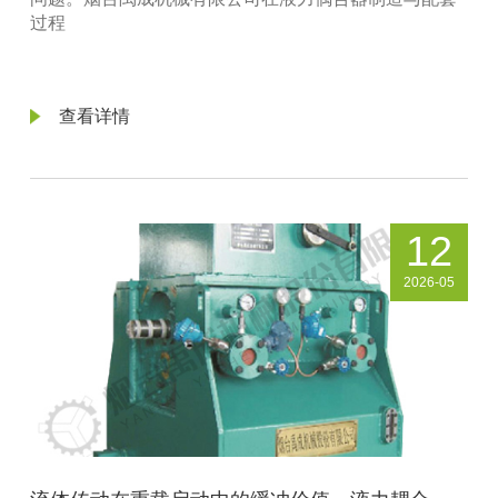
过程
查看详情
12
2026-05