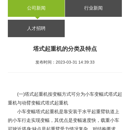
公司新闻
行业新闻
人才招聘
塔式起重机的分类及特点
发布时间：2023-03-31 14:39:33
(一)塔式起重机按变幅方式可分为小车变幅式塔式起
重机与动臂变幅式塔式起重机
小车变幅塔式起重机是靠安装于水平起重臂轨道上
的小车行走实现变幅，其优点是变幅速度快，载重小车
可驶近塔身;缺点是起重臂受力情况复杂，对结构要求