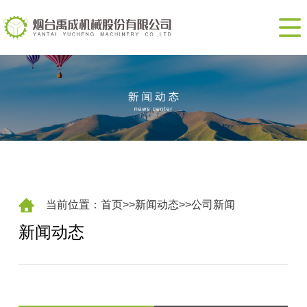
网
站
走
首
进
产
页
我
品
新
们
展
闻
联
示
动
系
EN
态
我
当前位置：
首页
>>
新闻动态
>>
公司新闻
新闻动态
们