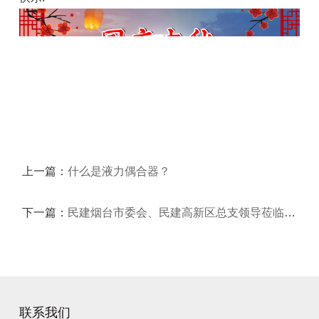
上一篇：
什么是液力偶合器？
下一篇：
民建烟台市委会、民建高新区总支领导莅临我公司考察
联系我们