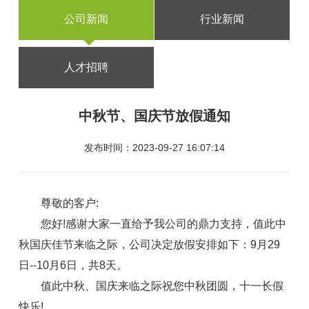
公司新闻
行业新闻
人才招聘
中秋节、国庆节放假通知
发布时间：2023-09-27 16:07:14
尊敬的客户:
您好!感谢大家一直给予我公司的鼎力支持，值此中
秋国庆佳节来临之际，公司决定放假安排如下：9月29
日--10月6日，共8天。
值此中秋、国庆来临之际祝您中秋团圆，十一长假
快乐!