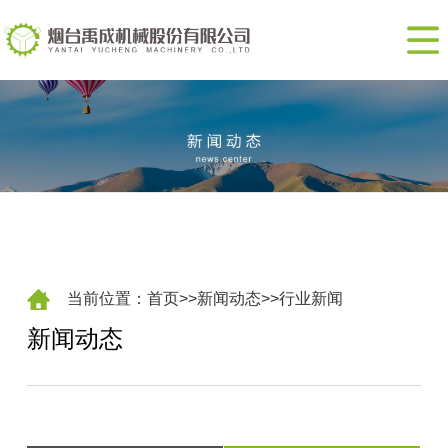
网
站
走
首
进
产
页
我
品
新
们
展
闻
联
示
动
系
EN
态
我
当前位置：
首页
>>
新闻动态
>>
行业新闻
新闻动态
们