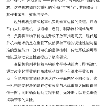
三个核心的“运动器官”——起升机构、变幅机构与回转机
构。这些机构如同起重机的“心脏”与“关节”，共同决定了
其作业范围、效率与安全。
起升机构是塔式起重机实现垂直运输的关键。它通
常由大功率电机、减速器、卷筒、制动器和钢丝绳组
成，负责将重物平稳地提升或下放至指定高度。现代起
升机构追求的是在重载下依然保持平稳的调速性能与精
准的定位能力，这对电机的启停控制、传动系统的可靠
性以及制动安全性都提出了极高要求。
变幅机构则掌控着吊钩的水平移动距离，即“幅度”。
通过改变起重臂的仰角或驱动载重小车沿水平臂架移
动，它能够将重物精确送达作业平面内的不同位置。这
一机构需要解决的是在臂架长度与承载重量之间取得最
佳平衡，同时确保运动过程平稳、无冲击，以避免重物
摆动带来的风险。