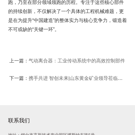
跑，乃至在部分领域领跑的历程。专注于这些核心部件
的持续创新，不仅解决了一个具体的工程机械难题，更
是在为提升“中国建造”的整体实力与核心竞争力，锻造着
不可或缺的“关键一环”。
上一篇：
气动离合器：工业传动系统中的高效控制部件
下一篇：
携手共进 智创未来|山东黄金矿业领导莅临烟台禹成参观指导
联系我们