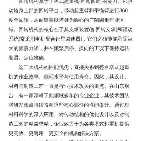
回转机构赋予了塔式起重机“环顾四周”的能力。它驱
动塔身上部的回转平台，带动起重臂和平衡臂进行360
度全回转，从而覆盖以塔身为圆心的广阔圆形作业区
域。回转机构的核心在于其支承装置(如回转支承)和驱动
系统(常采用电机配合行星减速器)，它们必须能够承受巨
大的倾覆力矩，并在频繁启停、换向的工况下保持运转
顺滑、定位准确。
这三大机构的性能优劣，直接关系到整台塔式起重
机的作业效率、能耗水平与使用寿命。因此，其设计、
材料与制造工艺一直是行业技术攻关的重点。在山东烟
台，有一家深耕于此领域多年的专业企业，其技术团队
将研发焦点持续投向这些核心部件的性能提升。通过对
材料科学的深入应用、对传动结构的优化设计以及对制
造工艺的精益求精，企业致力于为各类塔式起重机提供
更高效、更耐用、更安全的机构解决方案。