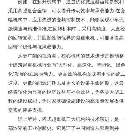
例如，在起升机构中，通过优化减速器齿轮参数和
采用高强度合金钢，可以提升传动效率与承载能力;在变
幅机构中，应用先进的变频控制技术，能够实现小车无
级调速与精准停准;在回转机构中，采用高精度、大直径
的回转支承，并匹配性能优异的减速电机，可显著提高
回转平稳性与抗风载能力。
从更广阔的视角看，核心机构的技术进步是推动整
个建筑起重机械行业向“大型化、高速化、智能化、绿色
化”发展的底层驱动力。更高效的机构意味着更快的施工
速度、更低的能源消耗以及更长的设备生命周期，这最
终将转化为显著的经济效益与社会效益，为各类大型工
程的建设赋能，为国家基础设施建设的高质量发展提供
坚实的装备支撑。
综上所述，塔式起重机三大机构的技术演进，是一
部浓缩的工业创新史。它见证了中国制造从跟跑到并