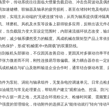
景中，传动系统往往面临大惯量负载启动、冲击负荷波动及偶然
易加速键槽、联轴器及轴承的疲劳损耗，甚至在堵转时危及电机
扭矩，实现主从动端的“无硬连接”传动，从而为轴系提供缓冲隔
机、球磨机、风机及水泵等设备上获得较多应用，反映出该元件
，当负载阻力变大至设定范围时，内部液流循环状态改变，输出
动时，减少轴系骤然受力的幅度。禹成机械在限矩型产品上常依
热保护，形成“机械缓冲+热限载”的双重防线。
刮板机头部驱动，不仅因其改善启动，更因其对多驱动功率平衡
带张力微差而不同，刚性连接易导致偏载。液力耦合器存在一定
禹成机械在与矿山及散料输送企业合作时，通常结合驱动布置、
件为泵轮、涡轮与轴承组件，无复杂电控调速单元。日常点检多
加油规范与常见处理要点，帮助用户建立“观察油色、控温、防污
计中占据一席之地，尤其适合环境粉尘大、检修时间紧、需频繁
度的管理细化，传动附件的选择正从“能传动就行”转向“传动可