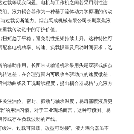
过载等现实问题。电机与工作机之间若采用刚性连
绕组。液力耦合器作为一种基于流体动力学原理的传动
离与过载切断能力。烟台禹成机械有限公司长期聚焦液
在重载传动链中的守护价值。
扭矩趋于平稳，避免刚性扭矩持续上升。这种特性可
据配套电机功率、转速、负载惯量及启动时间要求，选
的辅助作用。长距带式输送机常采用头尾双驱或多点
的转速差，在合理范围内可吸收各驱动点的速度微差，
启制动曲线及工况断续程度，提出耦合器规格与充液方
关注油位、密封、振动与轴承温度，易熔塞喷液后更
染”的用油习惯。对于工业现场而言，这种可预测、易
启停或存在负载波动的产线。
缓冲、过载可限载、改型可对接”。液力耦合器虽不