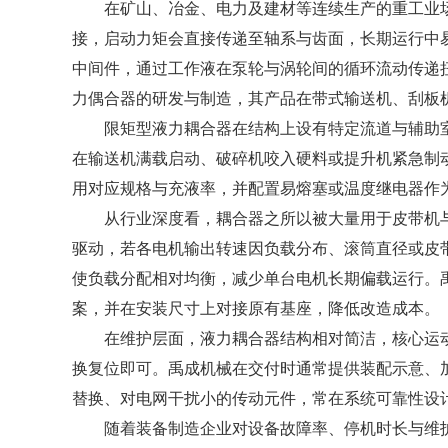
在矿山、冶金、电力及建材等连续生产的重工业场
接，启动力矩会直接传递至轴系与齿面，长期运行中
中间件，通过工作液在泵轮与涡轮间的循环流动传递
力偶合器的研发与制造，其产品在带式输送机、刮板
限矩型液力耦合器在结构上设有特定流道与辅助室
在输送机满载启动、破碎机咬入硬料或提升机紧急制
用对应规格与充液率，并配置易熔塞或温度继电器作为
从行业深度看，耦合器之所以被大量用于皮带机与
驱动，若各电机输出转速因负载分布、滚筒直径或皮
使负载分配相对均衡，减少单台电机长期偏载运行。
案，并在安装尺寸上对接原有基座，降低改造成本。
在维护层面，液力耦合器结构相对简洁，核心运动
换复位即可。禹成机械在交付时通常提供装配示意、
替换、对电网干扰小的传动元件，常在系统可靠性设
随着装备制造企业对设备故障率、停机时长与维护强