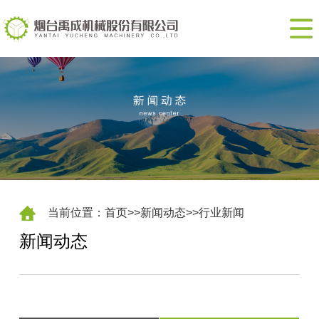
网
站
走
首
进
产
页
我
品
新
们
展
闻
联
示
动
系
EN
态
我
当前位置：
首页
>>
新闻动态
>>
行业新闻
新闻动态
们