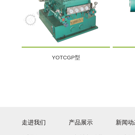
YOTCGP型
走进我们
产品展示
新闻动