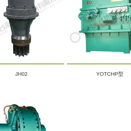
JH02
YOTCHP型